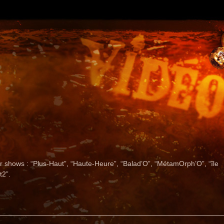
ur shows : “Plus-Haut”, “Haute-Heure”, “Balad’O”, “MétamOrph’O”, “île
t2”.