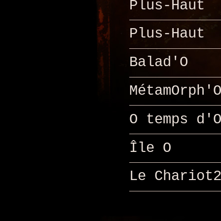
Plus-Haut
Plus-Haut
Balad'O
MétamOrph'
O temps d'
Île O
Le Chariot