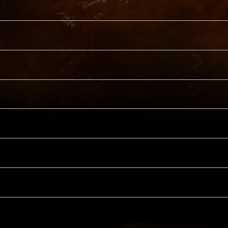
O
O
2