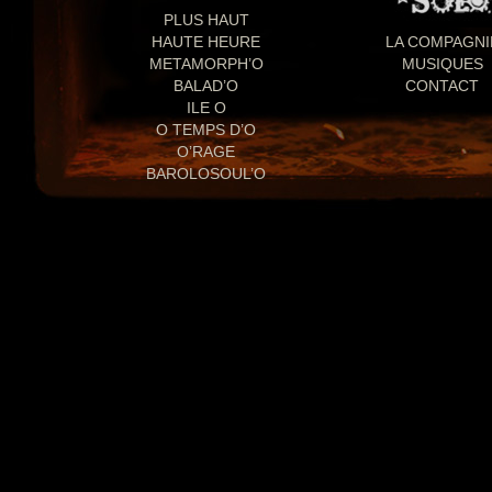
PLUS HAUT
HAUTE HEURE
LA COMPAGNI
METAMORPH’O
MUSIQUES
BALAD’O
CONTACT
ILE O
O TEMPS D’O
O’RAGE
BAROLOSOUL’O