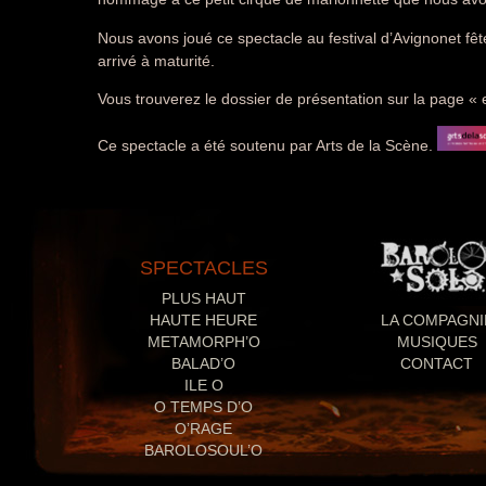
Nous avons joué ce spectacle au festival d’Avignonet fê
arrivé à maturité.
Vous trouverez le dossier de présentation sur la page «
Ce spectacle a été soutenu par Arts de la Scène.
SPECTACLES
PLUS HAUT
HAUTE HEURE
LA COMPAGNI
METAMORPH’O
MUSIQUES
BALAD’O
CONTACT
ILE O
O TEMPS D’O
O’RAGE
BAROLOSOUL’O